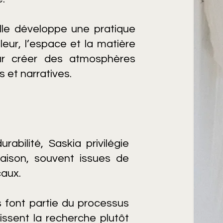
lle développe une pratique
fleur, l’espace et la matière
ur créer des atmosphères
 et narratives.
urabilité, Saskia privilégie
saison, souvent issues de
caux.
s font partie du processus
rissent la recherche plutôt