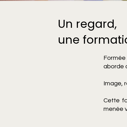
Un regard,
une format
Formée 
aborde 
Image, r
Cette fo
menée ve