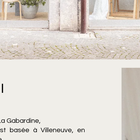
l
La Gabardine,
st basée à Villeneuve, en
.