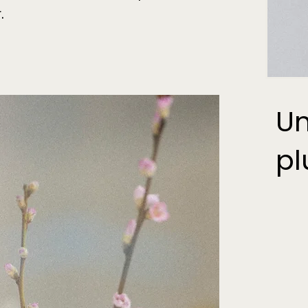
.
Un
pl